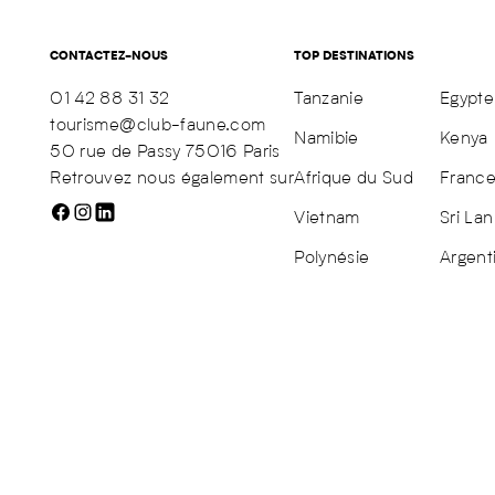
CONTACTEZ-NOUS
TOP DESTINATIONS
01 42 88 31 32
Tanzanie
Egypte
tourisme@club-faune.com
Namibie
Kenya
50 rue de Passy 75016 Paris
Retrouvez nous également sur
Afrique du Sud
Franc
Vietnam
Sri Lan
Polynésie
Argent