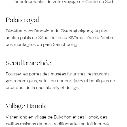
5 bonnes raisons de partir en Corée du Sud :
incontournables de votre voyage en Corée du Sud.
Pour son patrimoine culturel fascinant
Palais royal
La Corée du Sud, riche de plus de 5 000 ans d’histoire,
offre un patrimoine culturel aussi vaste qu’intéressant.
Pénétrer dans l’enceinte du
Gyeongbokgung
, le
plus
Parmi les incontournables, on visite les palais royaux de
ancien
palais
de Séoul
édifié au XIVème siècle
à l’ombre
Séoul, notamment le
des montagnes
du parc
Gyeongbokgung
Samcheong
.
et le
Changdeokgung
, témoins de la splendeur de la dynastie
Joseon. Dans les campagnes du sud-est, on rejoint les
Seoul branchée
villages historiques de
Hahoe
et
Yangdong
, classés au
patrimoine mondial de l’UNESCO, et qui ont conservé leurs
Pousser les portes des
musées futuristes,
restaurants
gastronomiques,
s
alles de concert
jazzy et
boutiques de
maisons traditionnelles
hanok
et leurs coutumes
créateurs
de
la
capitale
art
et
design
.
ancestrales.
En ce qui concerne les temples, on ne manquera pas de
Village Hanok
participer à une
retraite spirituelle au temple d’Haeinsa
,
niché sur le mont Kaya ; de visiter le
temple Haedong
Visiter l
‘ancien village
de
Bukchon
et ses
Hanok
,
des
Yonggungsa
, le plus connu du pays, situé à Busan ;
le
petites maisons de
bois
traditionnelles
au toit incurvé
.
sanctuaire bouddhiste de Bulguska
et la grotte