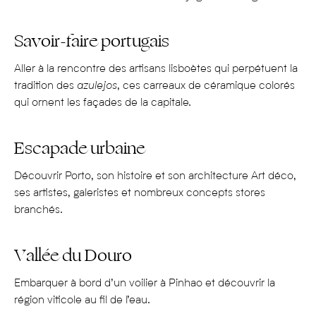
mène à ses îles lointaines : Madère, une île sauvage et
volcanique aux portes du Maroc, ou dans l’archipel des
Savoir-faire portugais
Açores, au beau milieu de l’Atlantique.
Bienvenu au Portugal, une destination au luxe discret qui
Aller à la rencontre des artisans lisboètes qui perpétuent la
respire l’évasion et la douceur de vivre.
tradition des
azulejos
, ces carreaux de céramique colorés
qui ornent les façades de la capitale.
3 bonnes raisons d’aller au Portugal :
Escapade urbaine
Pour ses paysages naturels et ses activités variées
Découvrir Porto, son histoire et son architecture Art déco,
ses artistes, galeristes et nombreux concepts stores
Des plages magnifiques de Nazaréens et Peniche, repère
branchés.
des plus grands surfeurs du monde, à Comporta sur la côte
Atlantique, en passant par les grottes marines de l’Algarve
Vallée du Douro
au sud du pays, le Portugal est sans aucun doute un pays
lié à la mer. Mais le Portugal s’illustre également à travers
Embarquer à bord d’un voilier à Pinhao et découvrir la
ses campagnes : vignobles à perte de vue dans la vallée du
région viticole au fil de l’eau.
Douro, ou forêts denses, comme à Buçao, véritable jungle