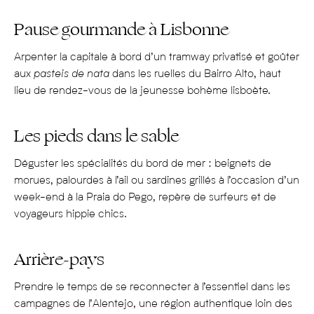
européenne qui abrite plus de 700 espèces végétales.
Pause gourmande à Lisbonne
Le Portugal offre un panel de paysages et d’écosystèmes
riches qui permettent de vivre de nombreuses
Arpenter la capitale à bord d’un tramway privatisé et goûter
expériences. On y pratique, entre autres, surf, baignade,
aux
pasteis de nata
dans les ruelles du Bairro Alto, haut
croisières sur le Douro ou en mer, visites culturelles,
lieu de rendez-vous de la jeunesse bohème lisboète.
randonnées à pied ou à cheval, ou des dégustations de
vins.
Les pieds dans le sable
Pour sa richesse culturelle et ses villes emblématiques
Déguster les spécialités du bord de mer : beignets de
Enrichi par ses conquêtes et son commerce international à
morues, palourdes à l’ail ou sardines grillés à l’occasion d’un
l’époque coloniale, le Portugal a été l’une des nations les
week-end à la Praia do Pego, repère de surfeurs et de
plus riches au monde, tant bien d’un point de vue
voyageurs hippie chics.
économique que culturel. Encore aujourd’hui, on
découvre sur le continent de nombreuses traditions et
Arrière-pays
monuments, qui témoignent de sa puissance et de son
ouverture sur le monde. Du Fado, chant mélancolique
Prendre le temps de se reconnecter à l’essentiel dans les
caractéristique de Lisbonne, à ses Azulejos, ces petits
campagnes de l’Alentejo, une région authentique loin des