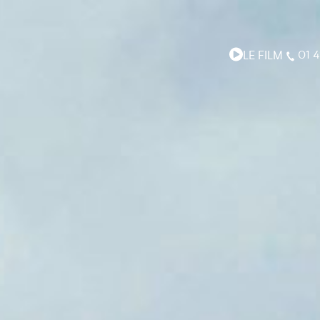
LE FILM
01 4