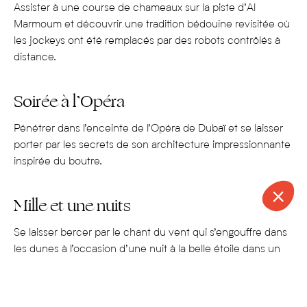
Assister à une course de chameaux sur la piste d’Al
Marmoum
et découvrir
une tradition bédouine re
visité
e
où
les jockeys
ont été remplacés par des
robots
contrôlés à
distance.
Soirée à l’Opéra
Pénétrer dans l’enceinte de l’
O
péra de Dubaï
et se laisser
porter par les secrets de son
architecture
impressionnante
inspiré
e
du boutre
.
Mille et une nuits
Se laisser bercer par le chant du vent qui s’engouffre dans
les dunes à l’occasion d’une nuit à la belle étoile dans un
camp de toile au milieu du désert
.
CONTACT
APPELER
DEVIS
NEWSLETTER