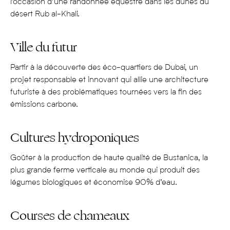
l’occasion d’une
randonnée équestre dans les dunes du
désert
Rub
al-
Khali
.
Ville du futur
Partir à la découverte des
éco-quartiers
de
Dubai
, un
projet responsable et innovant
qui allie une architecture
futuriste
à des problématiques tournées vers la fin des
émissions carbone.
Cultures hydroponiques
Goûter à la production de haute qualité de
Bustanica
,
la
plus grande ferme verticale au monde
qui produit des
légumes biologiques et économise
90% d’eau
.
Courses de chameaux