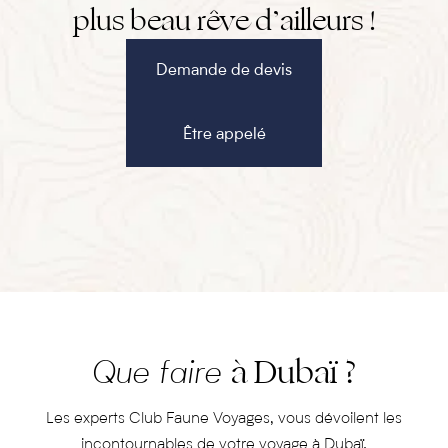
plus beau rêve d’ailleurs !
planisphère reproduisant la forme de notre planète où on
peut acheter un « pays » ou une partie d’un pays.
Demande de devis
Être appelé
à Dubaï ?
Que faire
Les experts Club Faune Voyages, vous dévoilent les
incontournables de votre voyage à Dubaï.