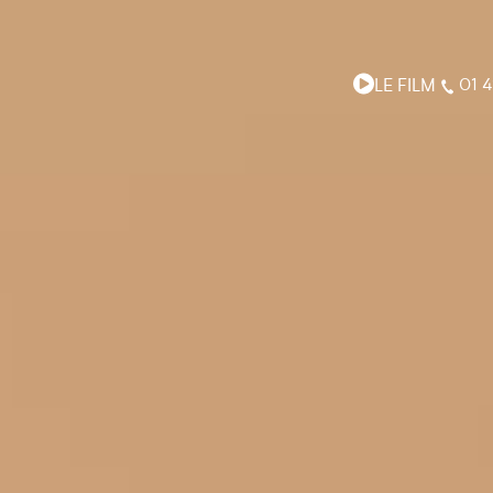
LE FILM
01 4