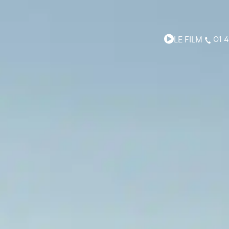
LE FILM
01 4