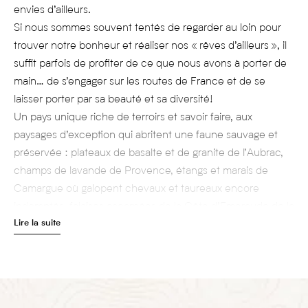
envies d’ailleurs.
Si nous sommes souvent tentés de regarder au loin pour
trouver notre bonheur et réaliser nos « rêves d’ailleurs », il
suffit parfois de profiter de ce que nous avons à porter de
main… de s’engager sur les routes de France et de se
laisser porter par sa beauté et sa diversité!
Un pays unique riche de terroirs et savoir faire, aux
paysages d’exception qui abritent une faune sauvage et
préservée : plateaux de basalte et de granite de l’Aubrac,
champs de lavande de Provence, étangs et marais de
Camargue où galopent chevaux et taureaux encore
indomptés, falaises escarpées de la Côte d’Emeraude de la
Lire la suite
Bretagne sauvage, bocages normands, criques aux eaux
turquoise et translucides des calanques de Marseille ou de
Cassis, plages de sable et nature intacte de l’ile de
beauté…