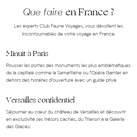
chefs de renommée internationale véritables « fabricants
en France ?
d’expériences culinaires ».,
Que faire
Pour vous faire découvrir « le plus beau pays du monde »
nos experts partent régulièrement sur le terrain afin de
Les experts Club Faune Voyages, vous dévoilent les
vous proposer des activités et expériences hors des
incontournables de votre voyage en France.
sentiers battus à vivre à deux, en famille ou entre amis, ainsi
que des adresses confidentielles pour vivre intensément
Minuit à Paris
cette destination plurielle.
Un séjour en France pensé pour que vous voyagiez loin au
Pousser les portes des monuments les plus emblématiques
plus près de vos émotions…
de la capitale
comme la Samaritaine ou l’Opéra Garnier
en
dehors des horaires d’ouverture
avec un guide privé.
Versailles confidentiel
Séjourner au cœur du château de Versailles et découvrir
en exclusivité ses trésors cachés, du Trianon à la Galerie
des Glaces.