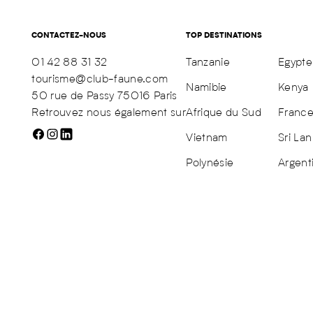
CONTACTEZ-NOUS
TOP DESTINATIONS
01 42 88 31 32
Tanzanie
Egypte
tourisme@club-faune.com
Namibie
Kenya
50 rue de Passy 75016 Paris
Retrouvez nous également sur
Afrique du Sud
Franc
Vietnam
Sri Lan
Polynésie
Argent