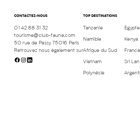
CONTACTEZ-NOUS
TOP DESTINATIONS
01 42 88 31 32
Tanzanie
Egypte
tourisme@club-faune.com
Namibie
Kenya
50 rue de Passy 75016 Paris
Retrouvez nous également sur
Afrique du Sud
Franc
Vietnam
Sri Lan
Polynésie
Argent