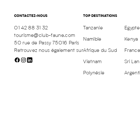
CONTACTEZ-NOUS
TOP DESTINATIONS
01 42 88 31 32
Tanzanie
Egypte
tourisme@club-faune.com
Namibie
Kenya
50 rue de Passy 75016 Paris
Retrouvez nous également sur
Afrique du Sud
Franc
Vietnam
Sri Lan
Polynésie
Argent