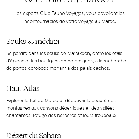
Le Maroc regorge de sites historiques et culturels
impressionnants, notamment au sein de ses quatre villes
Les experts Club Faune Voyages, vous dévoilent les
impériales : Fès, Marrakech, Rabat et Meknès.
incontournables de votre voyage au Maroc.
Parmi les sites incontournables, on compte la
mosquée
Hassan II
, située à Casablanca, face à la mer ; le palais
Souks & médina
Bahia de Marrakech, exemple remarquable d’architecture
islamique du XIXe siècle ; la mosquée
Koutoubia
, le plus
Se perdre dans les souks de Marrakech, entre les étals
grand lieu de culte de Marrakech, construite au XIIe siècle ;
d’épices et les boutiques de céramiques, à la recherche
les ruines du palais El Badi et ses jardins luxuriants, situés à
de portes dérobées menant à des palais cachés.
Marrakech ; le ksar en terre crue d’Aït-Ben-Haddou, près
de
Ouarzazate
, classé au patrimoine mondial de
Haut Atlas
l’UNESCO ; l’élégant
mausolée de Mohammed V
, à Rabat
; le palais royal de Fès, situé au cœur de la médina, non loin
Explorer le toit du Maroc et découvrir la beauté des
montagnes aux canyons désertiques et des vallées
de la Medersa Bou Inania, une magnifique école coranique
chantantes, refuge des berbères et leurs troupeaux.
datant du XIVe siècle, célèbre pour ses décorations en
zellige, ses plafonds en bois sculpté et ses cours
Désert du Sahara
ombragées ; ou encore le jardin Majorelle de Marrakech.