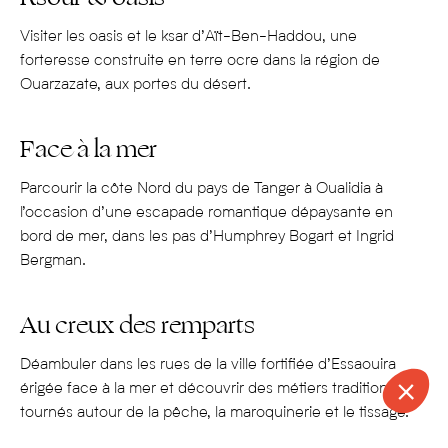
Djebel Toubkal et ses 4 167 m d’altitude – il s’agit du plus
haut sommet d’Afrique du Nord. On ne manquera pas de
Visiter les oasis et le ksar d’Aït-Ben-Haddou, une
visiter également les paysages côtiers d’
Essaouira
, un
forteresse construite en terre ocre dans la région de
petit port pittoresque entouré de plages de sable doré ; la
Ouarzazate, aux portes du désert.
ville bleue de
Chefchaouen
, inscrite au patrimoine de
l’UNESCO ; les oasis de Skoura et de Tinejdad, palmeraies
Face à la mer
luxuriantes au milieu du désert aride ; ou encore les
cascades d’Ouzoud, situées dans les montagnes du
Parcourir la côte Nord du pays de Tanger à Oualidia à
Moyen Atlas ; le ksar d’Aït-Ben-Haddou, une cité
l’occasion d’une escapade romantique dépaysante en
historique fortifiée, située près de Ouarzazate ; ainsi que les
bord de mer, dans les pas d’Humphrey Bogart et Ingrid
lacs jumeaux Tislit et Isli, du Haut Atlas.
Bergman.
Pour sa gastronomie généreuse et parfumée
Au creux des remparts
Impossible de visiter le Maroc sans déguster un
tajine
, ce
ragoût cuit lentement dans un pot en terre cuite, souvent
Déambuler dans les rues de la ville fortifiée d’Essaouira
érigée face à la mer et découvrir des métiers traditionnels
préparé avec des viandes comme le poulet ou l’agneau,
tournés autour de la pêche, la maroquinerie et le tissage.
des légumes, des fruits secs et des épices. Deuxième
incontournable du pays : le
couscous
, un plat traditionnel