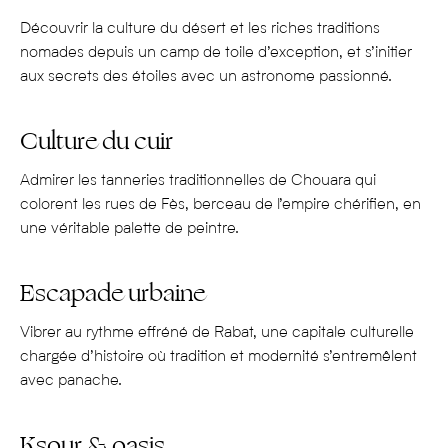
Conçu par le peintre Jacques Majorelle, le jardin est une
Découvrir la culture du désert et les riches traditions
oasis exotique couverte de plantes tropicales, d’agrumes
nomades depuis un camp de toile d’exception, et s’initier
et de fontaines peintes dans un bleu électrique. On le
aux secrets des étoiles avec un astronome passionné.
découvre à l’occasion d’une
visite exclusive de la villa
Oasis
, ancienne demeure d’Yves Saint Laurent et de
Culture du cuir
Pierre Bergé, située au cœur du jardin.
Admirer les tanneries traditionnelles de Chouara qui
Pour ses paysages naturels surprenants
colorent les rues de Fès, berceau de l’empire chérifien, en
S’étendant sur plus de 3 000 km du nord au sud, le Maroc
une véritable palette de peintre.
est riche d’une grande variété de paysages naturels,
comme les dunes de l’
Erg Chebbi
, près de Merzouga, un
Escapade urbaine
petit village saharien situé à la frontière algérienne ; les
gorges du Dadès, des falaises abruptes aux couleurs ocres,
Vibrer au rythme effréné de Rabat, une capitale culturelle
que l’on admire depuis une route panoramique, rythmée
chargée d’histoire où tradition et modernité s’entremêlent
par une suite de virages en épingle ; la vallée du Drâa, une
avec panache.
oasis nichée au creux de formations rocheuses
vertigineuses ; les montagnes de l’Atlas, dominées par le
Ksour & oasis