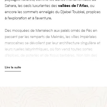
Sahara, les oasis luxuriantes des
vallées de l’Atlas
, ou
encore les sommets enneigés du Djebel Toubkal, propices
à l’exploration et à l’aventure.
Des mosquées de Marrakech aux palais ornés de Fès en
passant par les remparts de Meknès, les villes impériales
marocaines se dévoilent par leur architecture singulière et
leurs ruelles labyrinthiques, où l’on vend toutes sortes
d’épices, de poteries et de tissus berbères. Non loin des
souks, se cachent des demeures anciennes et des jardins
Lire la suite
luxuriants, comme le Palais El Badi, en date du XVIe siècle,
ou le
Jardin Majorelle
aux couleurs jaune et bleu – tous
deux situés à Marrakech. Mais le Maroc ne se résume pas à
ses villes, et l’on compte dans l’arrière-pays autant de
trésors naturels que d’expériences authentiques, à
découvrir à deux ou en famille. Paradis des sportifs, le
Maroc offre un panel d’activités de plein air surprenant :