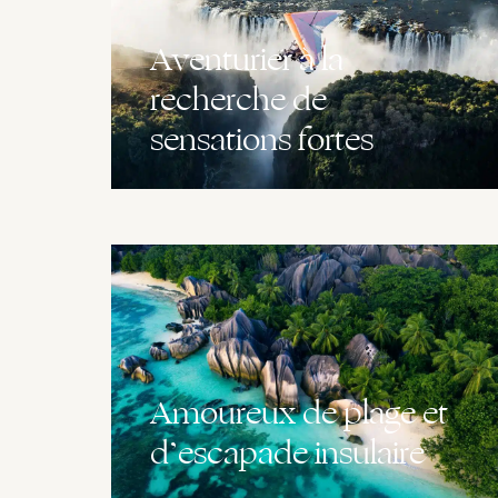
Aventurier à la
recherche de
sensations fortes
Amoureux de plage et
d’escapade insulaire