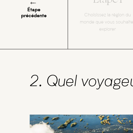
Étape
Choisissez la région du
précédente
monde que vous souhait
explorer
2. Quel voyage