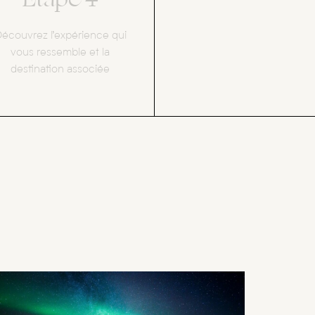
écouvrez l’expérience qui
vous ressemble et la
destination associée