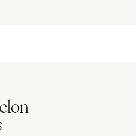
elon
s