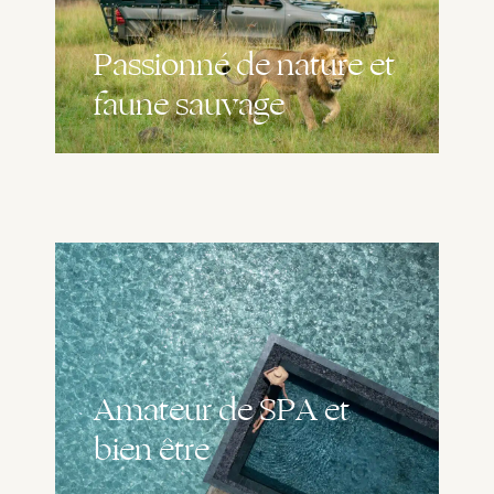
Passionné de nature et
faune sauvage
Amateur de SPA et
bien être