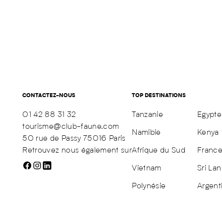
CONTACTEZ-NOUS
TOP DESTINATIONS
01 42 88 31 32
Tanzanie
Egypte
tourisme@club-faune.com
Namibie
Kenya
50 rue de Passy 75016 Paris
Retrouvez nous également sur
Afrique du Sud
Franc
Vietnam
Sri Lan
Polynésie
Argent