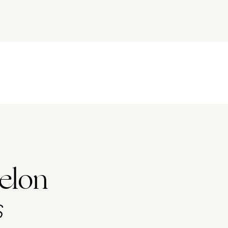
elon
s