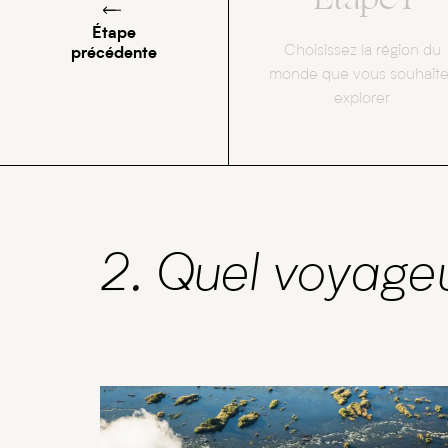
Étape
Choisissez la région du
précédente
monde que vous souhait
explorer
2. Quel voyage