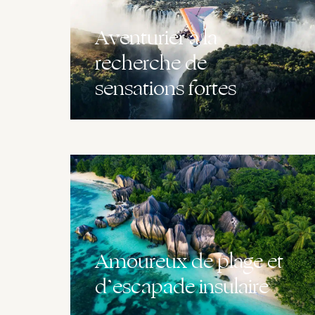
Aventurier à la
recherche de
sensations fortes
Amoureux de plage et
d’escapade insulaire