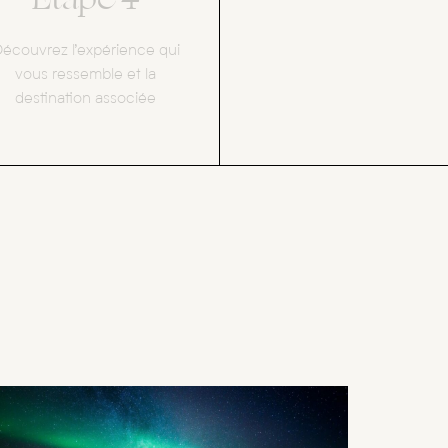
écouvrez l’expérience qui
vous ressemble et la
destination associée