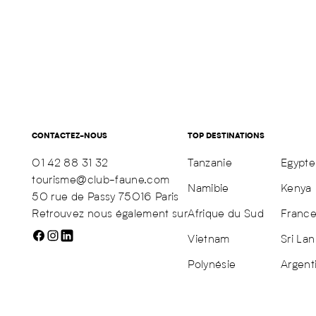
CONTACTEZ-NOUS
TOP DESTINATIONS
01 42 88 31 32
Tanzanie
Egypte
tourisme@club-faune.com
Namibie
Kenya
50 rue de Passy 75016 Paris
Retrouvez nous également sur
Afrique du Sud
Franc
Vietnam
Sri Lan
Polynésie
Argent