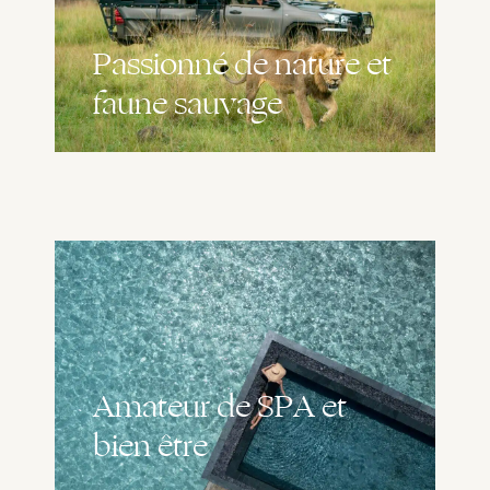
Passionné de nature et
faune sauvage
Amateur de SPA et
bien être