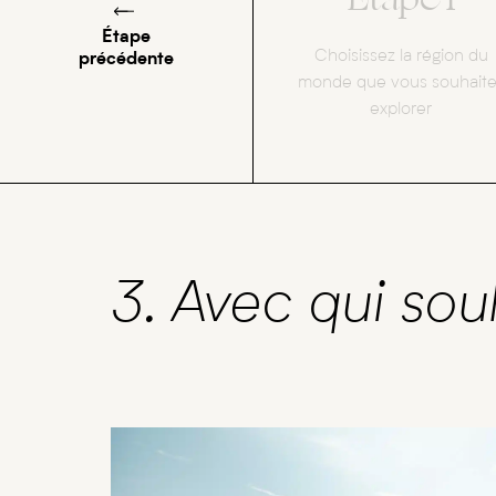
Étape
Choisissez la région du
précédente
monde que vous souhait
explorer
3. Avec qui sou