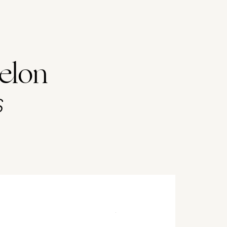
elon
s