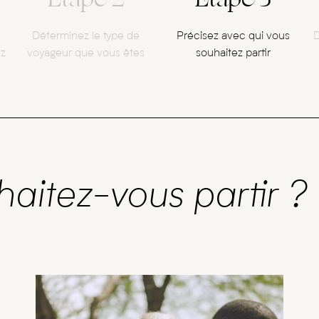
Déterminez le type de
Précisez avec qui vous
D
ez
voyageur que vous êtes
souhaitez partir
haitez-vous partir ?