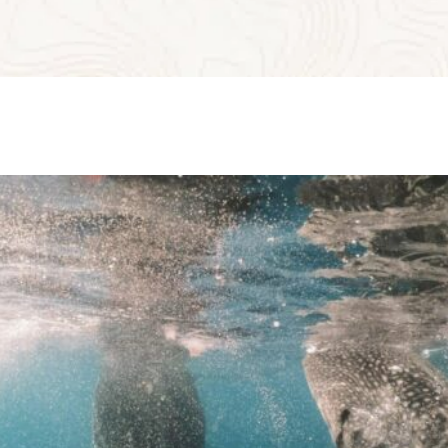
navigue vers l’ile de Mafia où l’on accoste pour le déjeuner.
Une pause sur un paradis insulaire, idéale pour flâner et se
remettre doucement de ses émotions…
Pour éviter le tourisme de masse et protéger au maximum
l’espèce, les habitants de l’île se sont mobilisés pour
restreindre au maximum le nombre de visites, créant ainsi
des emplois au sein de la communauté et permettant aux
voyageurs de vivre une expérience très exclusive.
Une rencontre émouvante et magique à vivre dans le
cadre d’un tourisme responsable au sein d’une réserve
naturelle préservée.