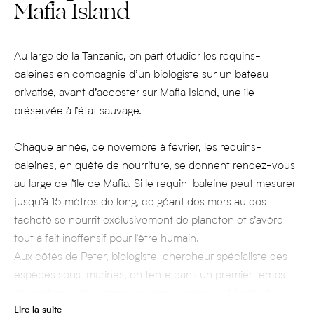
Mafia Island
Au large de la Tanzanie, on part étudier les requins-
baleines en compagnie d’un biologiste sur un bateau
privatisé, avant d’accoster sur Mafia Island, une île
préservée à l’état sauvage.
Chaque année, de novembre à février, les requins-
baleines, en quête de nourriture, se donnent rendez-vous
au large de l’île de Mafia. Si le requin-baleine peut mesurer
jusqu’à 15 mètres de long, ce géant des mers au dos
tacheté se nourrit exclusivement de plancton et s’avère
tout à fait inoffensif pour l’être humain.
Aux côtés de Peter, biologiste-chercheur spécialiste des
espèces sous-marines, on tente dans un premier temps
de repérer le plus grand poisson du monde, à l’aide d’un
Lire la suite
drone. Sur l’écran, aux abords des côtés où l’eau plus