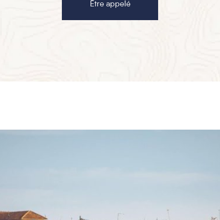
gouverneur du pays, vers 1822. Le lendemain, on rejoint
Être appelé
Dagana, célèbre à l’époque coloniale pour la gomme
arabique que les navires venaient y chercher. L’ancien fort,
transformé de nos jours en hôtel, témoigne de
l’importance du lieu. On entre ensuite dans le Sahel
africain, là où le fleuve est bordé de villages Toucouleurs,
construits en terre au XIIIème siècle.
Enfin, le 5ème jour, on atteint les quais de Podor et leurs
maisons ocre aux volets bleus. Le fort, construit par
Faidherbe, nous rappelle que la cité faisait le commerce
d’esclaves et de matières naturelles comme la gomme, le
cuir, l’ivoire ou le bois. On visite les anciens comptoirs de la
Cour du Fleuve et l’Auberge du Tekrour – ancienne
maison Guillaume Foy, construite en 1864 et inscrite au
patrimoine du pays -, avant de reprendre la route en
direction de Dakar ou du parc national du delta du Saloum,
vers de nouvelles aventures.