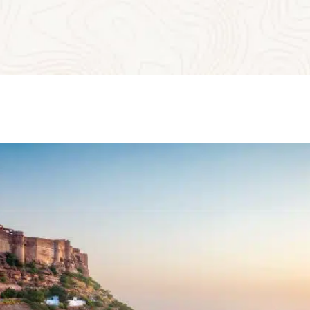
polo à dos d’éléphant, avant de s’adonner à une croisière
romantique sur le lac Pichola, autour du Taj Lake Palace, un
palais de marbre blanc, posé sur l’eau… Le dernier jour, on
traverse les campagnes du nord de l’Inde jusqu’à Mumbai,
destination finale de cette échappée royale, sur les routes
des rois du Rajasthan.
Une expérience unique à la découverte du patrimoine
exceptionnel du nord de l’Inde et ses plus beaux paysages.