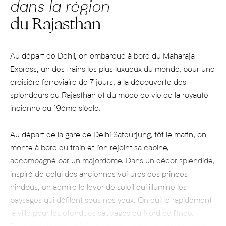
dans la région
du Rajasthan
Au départ de Dehli, on embarque à bord du Maharaja
Express, un des trains les plus luxueux du monde, pour une
croisière ferroviaire de 7 jours, à la découverte des
splendeurs du Rajasthan et du mode de vie de la royauté
indienne du 19
ème
siècle.
Au départ de la gare de Delhi Safdurjung, tôt le matin, on
monte à bord du train et l’on rejoint sa cabine,
accompagné par un majordome. Dans un décor splendide,
inspiré de celui des anciennes voitures des princes
hindous, on admire le lever de soleil qui illumine les
paysages qui défilent sous nos yeux. On quitte rapidement
la ville pour les étendues sauvages du Nord de l’Inde.