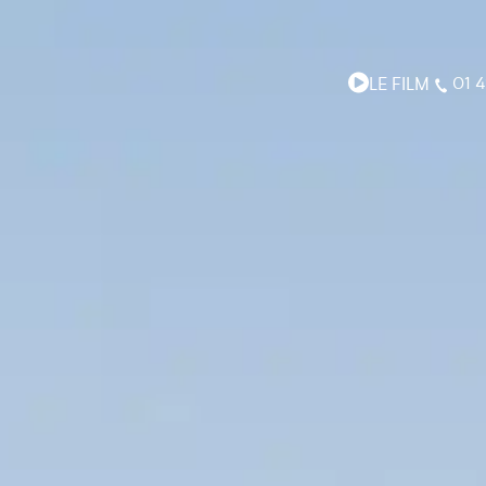
LE FILM
01 4