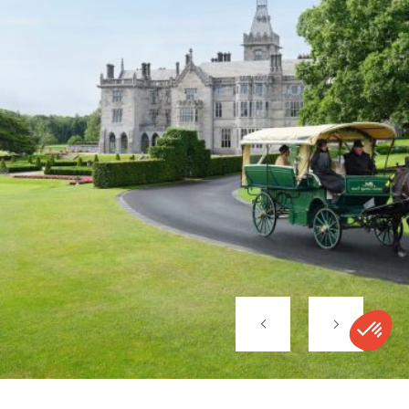
À l’heure du déjeuner, on retrouve l’intérieur du domaine.
Dans une salle aux boiseries patinées, prolongée par une
baie ouverte sur le parc, on prend place pour une cuisine
qui reflète l’évolution récente de la gastronomie irlandaise.
Longtemps discrète, elle connaît aujourd’hui un véritable
renouveau, porté par une nouvelle génération de chefs
attachés aux produits locaux et à une lecture
contemporaine des traditions.
Selon la saison, les assiettes révèlent un saumon de
l’Atlantique délicatement travaillé ou un roast de Kerry
Mountain Lamb, mouton emblématique de la région, aux
saveurs franches. Le service, attentif sans jamais être
formel, incarne cette hospitalité irlandaise faite de chaleur,
de précision et de simplicité. Le rythme se relâche, les
échanges se font naturels, prolongeant l’expérience au-
delà de l’assiette.
L’après-midi se prolonge dans un cadre plus confidentiel,