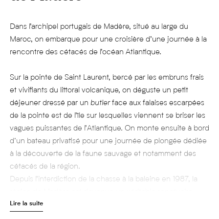
Dans l’archipel portugais de Madère, situé au large du
Maroc, on embarque pour une croisière d’une journée à la
rencontre des cétacés de l’océan Atlantique.
Sur la pointe de Saint Laurent, bercé par les embruns frais
et vivifiants du littoral volcanique, on déguste un petit
déjeuner dressé par un
butler
face aux falaises escarpées
de la pointe est de l’île sur lesquelles viennent se briser les
vagues puissantes de l’Atlantique. On monte ensuite à bord
d‘un bateau privatisé pour une journée de plongée dédiée
à la découverte de la faune sauvage et notamment des
cétacés de la région.
Depuis l’interdiction de la chasse à la baleine en 1987, la
région de Madère est devenue un véritable sanctuaire
Lire la suite
pour ces espèces maritimes. Aussi peut-on admirer toute
l’année des cachalots, des globicéphales, des baleines de