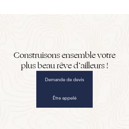
Cuvier, des baleines bleues, des baleines à bosse et même
des orques, ainsi que plusieurs espèces de dauphins.
Une occasion exceptionnelle d’approcher les plus
impressionnants animaux marins de l’Atlantique dans le
cadre idyllique de “l’île du printemps éternel”…
Construisons ensemble votre
plus beau rêve d’ailleurs !
Demande de devis
Être appelé