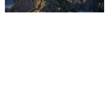
Madère
CONTACT
APPELER
DEVIS
NEWSLETTER
En savoir plus
sur la destination
Club Faune Voyages vous propose des voyages de luxe sur
mesure à travers le monde créés, pour vous, par des experts de
la destination. Des passionnés de voyage, qui parcourent le
monde à la recherche de nouvelles expériences et destinations
encore méconnues.
En savoir plus