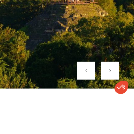
coatis, mais aussi jaguars et pumas qui demeurent les
gardiens invisibles de cette jungle millénaire.
Une expérience totale, à la croisée de la culture et de la
nature, dans l’un des plus grands sites mayas connus à ce
jour. Ici, les siècles se superposent, les découvertes
archéologiques se succèdent, et le mystère d’une
civilisation fascinante continue de se dévoiler, pierre après
pierre…
CONTACT
APPELER
DEVIS
NEWSLETTER