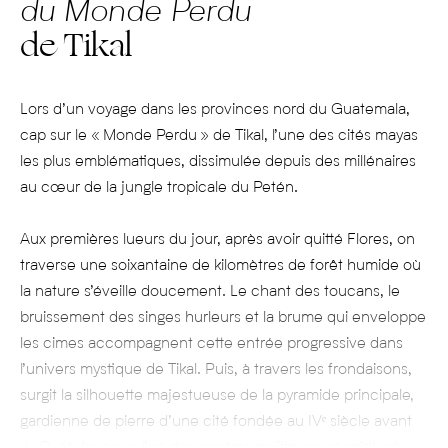
du Monde Perdu
de Tikal
Lors d’un voyage dans les provinces nord du Guatemala,
cap sur le « Monde Perdu » de Tikal, l’une des cités mayas
les plus emblématiques, dissimulée depuis des millénaires
au cœur de la jungle tropicale du Petén.
Aux premières lueurs du jour, après avoir quitté Flores, on
traverse une soixantaine de kilomètres de forêt humide où
la nature s’éveille doucement. Le chant des toucans, le
bruissement des singes hurleurs et la brume qui enveloppe
les cimes accompagnent cette entrée progressive dans
l’univers mystique de Tikal. Puis, à travers les frondaisons,
surgit la silhouette majestueuse de la pyramide principale,
gardienne de pierre d’une cité fondée au IVᵉ siècle avant