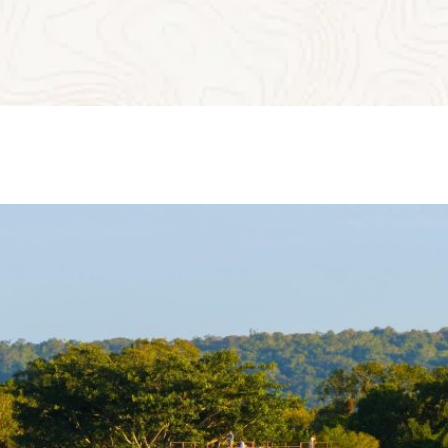
La Grande Place, cœur cérémoniel de la cité,
impressionne par ses dimensions et ses temples
monumentaux : le Temple du Grand Jaguar, sépulture
royale de Jasaw Chan K’awiil, le Temple du Serpent à Deux
Têtes, qui domine la canopée du haut de ses 70 mètres,
ou encore le complexe du « Monde Perdu », observatoire
astronomique où les prêtres réglaient rituels et cycles
agricoles. Chaque pierre, chaque stèle gravée évoque une
histoire de pouvoir, de croyance et de savoir scientifique
d’une finesse remarquable.
Ce voyage est aussi une immersion en pleine nature : plus
de 16 hectares de forêt luxuriante abritant 200 espèces
d’arbres – dont le Ceiba, arbre sacré et symbole de vie
dans la cosmogonie maya – ainsi qu’un foisonnement de
plus de 2000 plantes. Le site est également un sanctuaire
pour la faune : aras écarlates, toucans, singes-araignées,