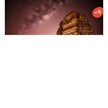
Arabie Saoudite
CONTACT
APPELER
DEVIS
NEWSLETTER
En savoir plus
sur la destination
Club Faune Voyages vous propose des voyages de luxe sur
mesure à travers le monde créés, pour vous, par des experts de
la destination. Des passionnés de voyage, qui parcourent le
monde à la recherche de nouvelles expériences et destinations
encore méconnues.
En savoir plus