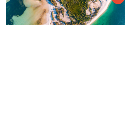
Mafia
CONTACT
APPELER
DEVIS
NEWSLETTER
En savoir plus
sur la destination
Club Faune Voyages vous propose des voyages de luxe sur
mesure à travers le monde créés, pour vous, par des experts de
la destination. Des passionnés de voyage, qui parcourent le
monde à la recherche de nouvelles expériences et destinations
encore méconnues.
En savoir plus