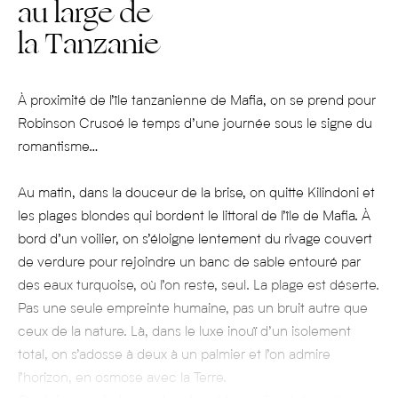
au large de
la Tanzanie
À proximité de l’île tanzanienne de Mafia, on se prend pour
Robinson Crusoé le temps d’une journée sous le signe du
romantisme…
Au matin, dans la douceur de la brise, on quitte Kilindoni et
les plages blondes qui bordent le littoral de l’île de Mafia. À
bord d’un voilier, on s’éloigne lentement du rivage couvert
de verdure pour rejoindre un banc de sable entouré par
des eaux turquoise, où l’on reste, seul. La plage est déserte.
Pas une seule empreinte humaine, pas un bruit autre que
ceux de la nature. Là, dans le luxe inouï d’un isolement
total, on s’adosse à deux à un palmier et l’on admire
l’horizon, en osmose avec la Terre.