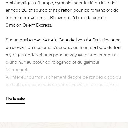
emblématique d’Europe, symbole incontesté du luxe des
années 20 et source d’inspiration pour les romanciers de
l’entre-deux guerres… Bienvenue à bord du Venice
Simplon Orient Express.
Sur un quai excentré de la Gare de Lyon de Paris, invité par
un stewart en costume d’époque, on monte à bord du train
mythique de 17 voitures pour un voyage d’une journée et
d’une nuit au cœur de l’élégance et du glamour
intemporel.
A l’intérieur du train, richement décoré de ronces d’acajou
de Cuba, de panneaux de verres gravés et de tapisseries
d’or et de bleu, on se love, une coupe de champagne à la
Lire la suite
main, dans le salon privé de l’une des trois Grandes Suites,
véritable écrin de confort à l’atmosphère feutrée, dans un
style Art Déco sophistiqué.
Depuis ses quartiers ou à bord de l’un des salons