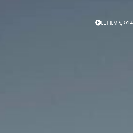
LE FILM
01 4