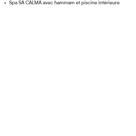
Spa SA CALMA avec hammam et piscine intérieure
Piscine extérieure de 25m
Jardin privé
CONTACT
APPELER
DEVIS
NEWSLETTER
Restaurant méditerranéen OCRE
Bar