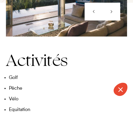
Activités
Golf
Pêche
Vélo
Equitation
Promenades, randonnées
Kayak
CONTACT
APPELER
DEVIS
NEWSLETTER