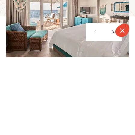
Activités
CONTACT
APPELER
DEVIS
NEWSLETTER
Plongée et snorkeling
Sports nautiques (jet ski, wakeboard, surf, parachute
ascensionnel)
Pêche traditionnelle