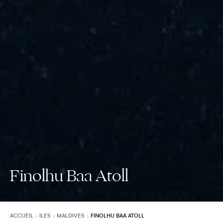
Finolhu Baa Atoll
ACCUEIL
ILES
MALDIVES
FINOLHU BAA ATOLL