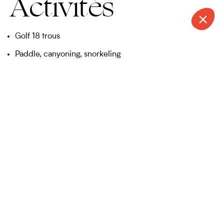
Activités
Golf 18 trous
Paddle, canyoning, snorkeling
Yoga
Tai-chi
CONTACT
APPELER
DEVIS
NEWSLETTER
Trekking
Tour en bateau