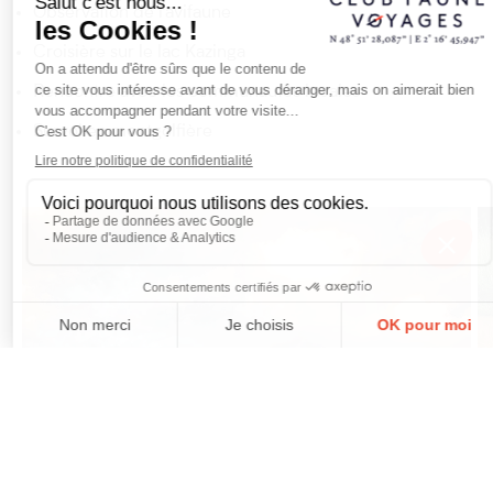
Observation de l’avifaune
Croisière sur le lac Kazinga
Rencontre avec les communautés locales
Survol en montgolfière
CONTACT
APPELER
DEVIS
NEWSLETTER