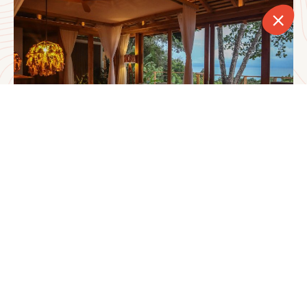
CONTACT
APPELER
DEVIS
NEWSLETTER
Activités
Randonnées naturalistes guidées en forêt primaire