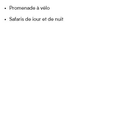
Promenade à vélo
Safaris de jour et de nuit
Promenade à cheval et en bateau (en supplément)
CONTACT
APPELER
DEVIS
NEWSLETTER