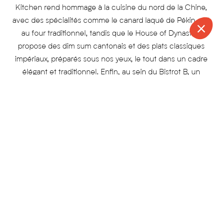
Kitchen rend hommage à la cuisine du nord de la Chine,
avec des spécialités comme le canard laqué de Pékin cuit
au four traditionnel, tandis que le House of Dynasties
propose des dim sum cantonais et des plats classiques
impériaux, préparés sous nos yeux, le tout dans un cadre
élégant et traditionnel. Enfin, au sein du Bistrot B, un
restaurant contemporain, on déguste une carte aux
influences européennes.
CONTACT
APPELER
DEVIS
NEWSLETTER
Le Sense Spa, inspiré par la philosophie de la médecine
chinoise traditionnelle, propose des soins holistiques
inspirés des dynasties Ming et Qing, comme l’acuponcture,
le massage au sable, au bois ou à la pierre de jade, ainsi
que des soins aux pierres chaudes. On y trouve une
piscine intérieure, un jacuzzi, une salle de sport et un
studio de yoga.