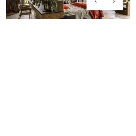
CONTACT
APPELER
DEVIS
NEWSLETTER
Activités
Safari gorilles
Safari singes dorés
Randonnée pédestre
Visite de la pépinière d’Akarabo
Visite du jardine tdu potager
Visite du village d’Iby’Iwacu
SPA