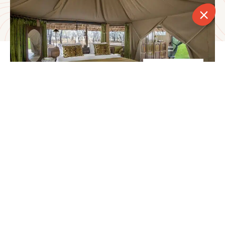
CONTACT
APPELER
DEVIS
NEWSLETTER
Activités
Safari en 4×4
Safari à pied
Safari en bateau