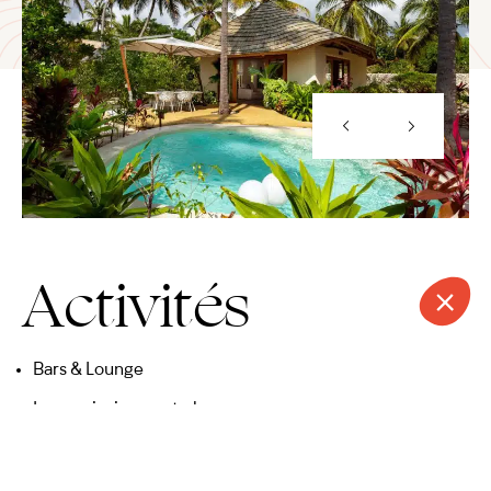
Activités
Bars & Lounge
Large piscine centrale
Centre de kite surf
CONTACT
APPELER
DEVIS
NEWSLETTER
Spa