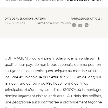
ACCUEIL
MAGAZINE
CONSEILS D’EXPERTS
L’ART JAPONAIS ET LE RAFFINE
DATE DE PUBLICATION :
AUTEUR :
PARTAGER CET ARTICLE :
03/12/2024
Clémence Mourouvin
« SHIMAGUNI » ou le « pays insulaire », ainsi se plaisent à
qualifier leur pays de nombreux Japonais, comme pour en
souligner les caractéristiques uniques au monde : un arc
insulaire et volcanique qui s’étire sur 3000km de long, sur
la « ceinture de feu » du Pacifique, formé de 4 îles
principales et d’une myriade d’îlots (3600) où la montagne
domine largement plaines et rizières. Au-delà des chiffres,
une géographie aussi contrastée a profondément façonné