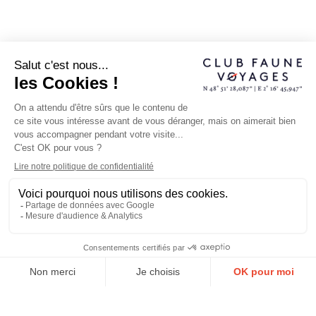
Art du tatouage
Au Japon, le tatouage est un art même s’il est peut-être
l’art le plus controversé. Les premiers ouvrages imprimés au
Japon sur le sujet datent du VIIIe siècle. On y distingue un
tatouage noble, réservé aux personnes illustres, et un
tatouage à la connotation négative, réservé aux criminels.
Pendant longtemps, cette pratique ancestrale désigne des
groupes sociaux en marge: criminels (comme les Yakuzas),
prisonniers et autres résidentes de quartiers de plaisir. Il
n’est d’ailleurs pas rare de voir encore aujourd’hui que
dans les « onsens » les tatouages sont interdits.