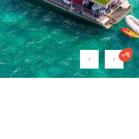
CONTACT
APPELER
DEVIS
NEWSLETTER
En savoir plus
sur la destination
Club Faune Voyages vous propose des voyages de luxe sur