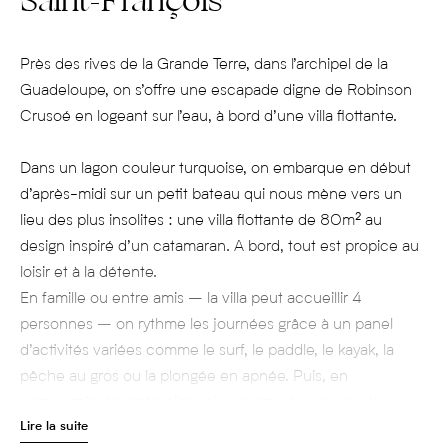
Saint-François
Près des rives de la Grande Terre, dans l’archipel de la
Guadeloupe, on s’offre une escapade digne de Robinson
Crusoé en logeant sur l’eau, à bord d’une villa flottante.
Dans un lagon couleur turquoise, on embarque en début
d’après-midi sur un petit bateau qui nous mène vers un
lieu des plus insolites : une villa flottante de 80m² au
design inspiré d’un catamaran. A bord, tout est propice au
loisir et à la détente.
En famille ou entre amis – la villa peut accueillir 4
personnes – on rythme les journées grâce à un panel
d’activités variées comme le surf, le paddle, le kayak, la
pêche au gros ou la plongée en apnée. Puis, en
compagnie de professionnels, on prend un cours de
Lire la suite
kitesurf ou de planche à voile, avant d’explorer les fonds